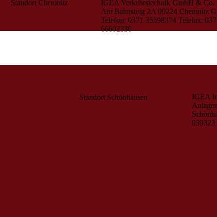
Standort Chemnitz
IGEA Verkehrstechnik GmbH & Co.
Am Bahnsteig 2A
09224 Chemnitz G
Telefon: 0371 35598374
Telefax: 03
66602330
IGEA In
Standort Schönhausen
Anlagen
Schönh
039323