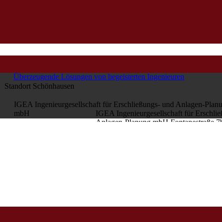
Überzeugende Lösungen von begeisterten Ingenieuren
Standort Schönhausen
IGEA Ingenieurgesellschaft für Erschließungs- und Anlagen-Plan
mbH
IGEA Ingenieurgesellschaft für
Erschlie
Anlagen-Planung
mbH
Fontanestraße 7
Schönhausen
Telefon: 039323 798347
T
039323 798338