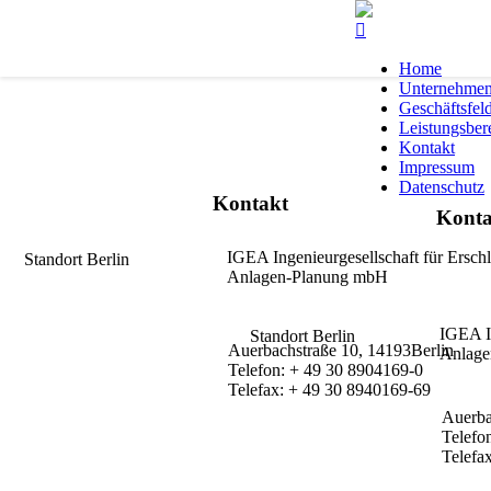
Home
Unternehme
Geschäftsfel
Leistungsber
Kontakt
Impressum
Datenschutz
Kontakt
Konta
IGEA Ingenieurgesellschaft für
Ersch
Standort Berlin
Anlagen-Planung
mbH
IGEA In
Standort Berlin
Auerbachstraße 10, 14193Berlin
Anlage
Telefon: + 49 30 8904169-0
Telefax: + 49 30 8940169-69
Auerba
Telefo
Telefa