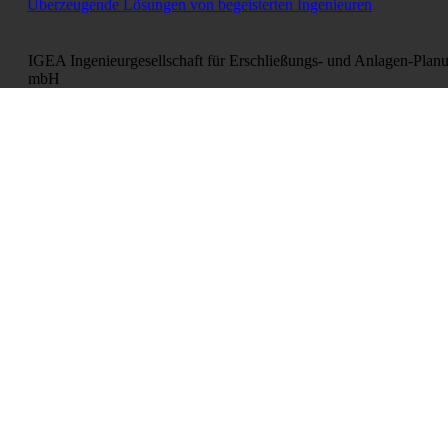
Überzeugende Lösungen von begeisterten Ingenieuren
IGEA Ingenieurgesellschaft für Erschließungs- und Anlagen-Plan
mbH