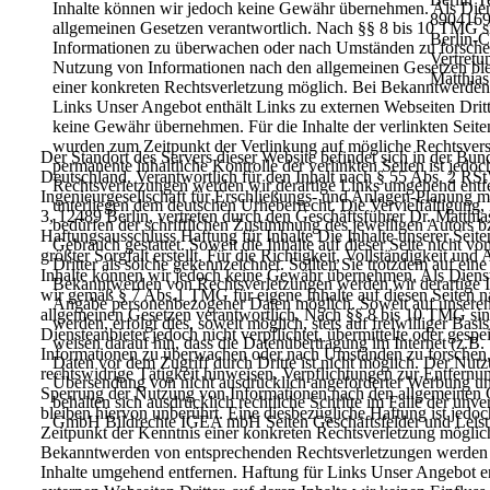
Inhalte
können
wir
jedoch
keine
Gewähr
übernehmen.
Als
Dien
8904169
allgemeinen
Gesetzen
verantwortlich.
Nach
§§
8
bis
10
TMG
s
Berlin-
Informationen
zu
überwachen
oder
nach
Umständen
zu
forsche
Vertretu
Nutzung
von
Informationen
nach
den
allgemeinen
Gesetzen
bl
Matthias
einer
konkreten
Rechtsverletzung
möglich. Bei Bekanntwerden 
Links
Unser
Angebot
enthält
Links
zu
externen
Webseiten
Dritt
keine
Gewähr
übernehmen.
Für
die
Inhalte
der
verlinkten
Seite
wurden
zum
Zeitpunkt
der
Verlinkung
auf
mögliche
Rechtsver
Der
Standort
des
Servers
dieser
Website
befindet
sich
in
der
Bund
permanente
inhaltliche
Kontrolle
der
verlinkten
Seiten
ist
jedoc
Deutschland.
Verantwortlich
für
den
Inhalt
nach
§
55
Abs.
2
RSt
Rechtsverletzungen
werden wir derartige Links umgehend entf
Ingenieurgesellschaft
für
Erschließungs-
und
Anlagen-Planung
m
unterliegen
dem
deutschen
Urheberrecht.
Die
Vervielfältigung,
3,
12489
Berlin,
vertreten durch den Geschäftsführer Dr. Matthia
bedürfen
der
schriftlichen
Zustimmung
des
jeweiligen
Autors
b
Haftungsausschluss
Haftung
für
Inhalte
Die
Inhalte
unserer
Seite
Gebrauch
gestattet.
Soweit
die
Inhalte
auf
dieser
Seite
nicht
vo
größter
Sorgfalt
erstellt.
Für
die
Richtigkeit,
Vollständigkeit
und
A
Dritter
als
solche
gekennzeichnet.
Sollten
Sie
trotzdem
auf
eine
Inhalte
können
wir
jedoch
keine
Gewähr
übernehmen.
Als
Diens
Bekanntwerden von Rechtsverletzungen werden wir derartige 
wir
gemäß
§
7
Abs.1
TMG
für
eigene
Inhalte
auf
diesen
Seiten
n
Angabe
personenbezogener
Daten
möglich.
Soweit
auf
unsere
allgemeinen
Gesetzen
verantwortlich.
Nach
§§
8
bis
10
TMG
si
werden,
erfolgt
dies,
soweit
möglich,
stets
auf
freiwilliger
Basis
Diensteanbieter
jedoch
nicht
verpflichtet,
übermittelte
oder
gespei
weisen
darauf
hin,
dass
die
Datenübertragung
im
Internet
(z.B.
Informationen
zu
überwachen
oder
nach
Umständen
zu
forschen
Daten
vor
dem
Zugriff
durch
Dritte
ist
nicht
möglich.
Der
Nutz
rechtswidrige
Tätigkeit
hinweisen.
Verpflichtungen
zur
Entfernu
Übersendung
von
nicht
ausdrücklich
angeforderter
Werbung
u
Sperrung
der
Nutzung
von
Informationen
nach
den
allgemeinen
behalten sich ausdrücklich rechtliche Schritte im Falle der u
bleiben
hiervon
unberührt.
Eine
diesbezügliche
Haftung
ist
jedoc
GmbH
Bildrechte
IGEA mbH
Seiten Geschäftsfelder und Leis
Zeitpunkt
der
Kenntnis
einer
konkreten
Rechtsverletzung
möglic
Bekanntwerden
von
entsprechenden
Rechtsverletzungen werden 
Inhalte umgehend entfernen.
Haftung für Links
Unser
Angebot
e