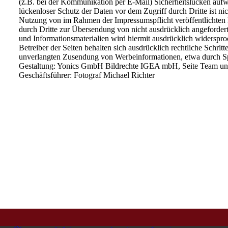
(z.B.
bei
der
Kommunikation
per
E-Mail)
Sicherheitslücken
aufw
lückenloser
Schutz
der
Daten
vor
dem
Zugriff
durch
Dritte
ist
nic
Nutzung
von
im
Rahmen
der
Impressumspflicht
veröffentlichten
durch
Dritte
zur
Übersendung
von
nicht
ausdrücklich
angeforder
und
Informationsmaterialien
wird
hiermit
ausdrücklich
widerspro
Betreiber
der
Seiten
behalten
sich
ausdrücklich
rechtliche
Schritt
unverlangten
Zusendung
von
Werbeinformationen, etwa durch S
Gestaltung:
Yonics GmbH
Bildrechte
IGEA mbH,
Seite Team un
Geschäftsführer: Fotograf Michael Richter