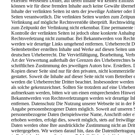
externen
Webseiten
Dritter,
auf
deren
Inhalte
wir
keinen
Einfluss
können
wir
für
diese
fremden
Inhalte
auch
keine
Gewähr
überne
Inhalte
der
verlinkten
Seiten
ist
stets
der
jeweilige
Anbieter
oder
Seiten
verantwortlich.
Die
verlinkten
Seiten
wurden
zum
Zeitpun
Verlinkung
auf
mögliche
Rechtsverstöße
überprüft.
Rechtswidrig
zum
Zeitpunkt
der
Verlinkung
nicht
erkennbar.
Eine
permanente
Kontrolle
der
verlinkten
Seiten
ist
jedoch
ohne
konkrete
Anhalts
Rechtsverletzung
nicht
zumutbar.
Bei
Bekanntwerden
von
Recht
werden wir derartige Links umgehend entfernen.
Urheberrecht
D
Seitenbetreiber
erstellten
Inhalte
und
Werke
auf
diesen
Seiten
unt
deutschen
Urheberrecht.
Die
Vervielfältigung,
Bearbeitung,
Verb
Art
der
Verwertung
außerhalb
der
Grenzen
des
Urheberrechtes
b
schriftlichen
Zustimmung
des
jeweiligen
Autors
bzw.
Erstellers.
Kopien
dieser
Seite
sind
nur
für
den
privaten,
nicht
kommerzielle
gestattet.
Soweit
die
Inhalte
auf
dieser
Seite
nicht
vom
Betreiber
werden
die
Urheberrechte
Dritter
beachtet.
Insbesondere
werden
als
solche
gekennzeichnet.
Sollten
Sie
trotzdem
auf
eine
Urheberr
aufmerksam
werden,
bitten
wir
um
einen
entsprechenden
Hinwei
Bekanntwerden
von
Rechtsverletzungen
werden wir derartige I
entfernen.
Datenschutz
Die
Nutzung
unserer
Webseite
ist
in
der
Angabe
personenbezogener
Daten
möglich.
Soweit
auf
unseren
personenbezogene
Daten
(beispielsweise
Name,
Anschrift
oder
e
erhoben
werden,
erfolgt
dies,
soweit
möglich,
stets
auf
freiwillige
Daten
werden
ohne
Ihre
ausdrückliche
Zustimmung
nicht
an
Drit
weitergegeben.
Wir
weisen
darauf
hin,
dass
die
Datenübertragun