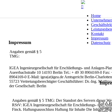
Home
Unternehme
Geschäftsfel
Leistungsber
Kontakt
Impressum
Impressum
Datenschutz
Angaben gemäß § 5
TMG:
IGEA Ingenieurgesellschaft für Erschließungs- und Anlagen-P
Aueerbachstraße 10
14193 Berlin
Tel.: + 49 30 8904169-0
Fax: 
8904169-0
E-Mail: igea(at)igea.de
Amtsgericht Berlin-Charlott
55723
Vertretungsberechtigter Geschäftsführer:
Dr.-Ing. Matthia
Impr
der Gesellschaft: Berlin
Angaben gemäß § 5 TMG:
Der Standort des Servers dieser We
IGEA Ing
RStV:
IGEA
Ingenieurgesellschaft
für
Erschließungs-
und
Anla
Anlagen
Finck.
Haftungsausschluss
Haftung
für
Inhalte
Die
Inhalte
unse
Berlin
T